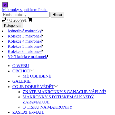
x
Skip
Makronky s potiskem Praha
to
Hledat:
Hledat
the
773 266 991
content
Kategorie
Jednotlivé makronky
Kolekce 3 makronek
Kolekce 4 makronek
Kolekce 5 makronek
Kolekce 6 makronek
Větší kolekce makronek
O WEBU
OBCHOD
MÉ OBLÍBENÉ
GALERIE
CO JE DOBRÉ VĚDĚT
ZNÁTE MAKRONKY S GANACHE NÁPLNÍ?
MAKRONKY S POTISKEM SI KAŽDÝ
ZAPAMATUJE
O TISKU NA MAKRONKY
ZASLAT E-MAIL