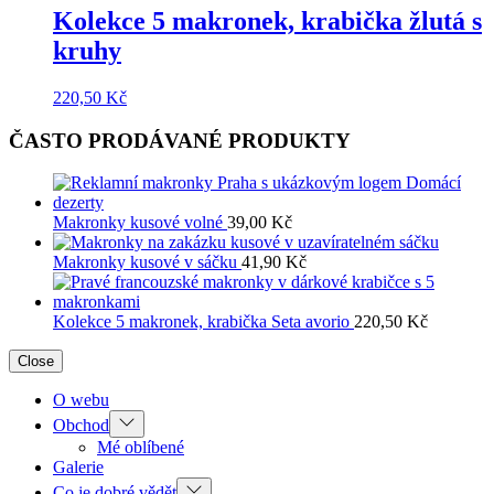
Kolekce 5 makronek, krabička žlutá s
kruhy
220,50
Kč
ČASTO PRODÁVANÉ PRODUKTY
Makronky kusové volné
39,00
Kč
Makronky kusové v sáčku
41,90
Kč
Kolekce 5 makronek, krabička Seta avorio
220,50
Kč
Close
O webu
Show
Obchod
sub
Mé oblíbené
menu
Galerie
Show
Co je dobré vědět